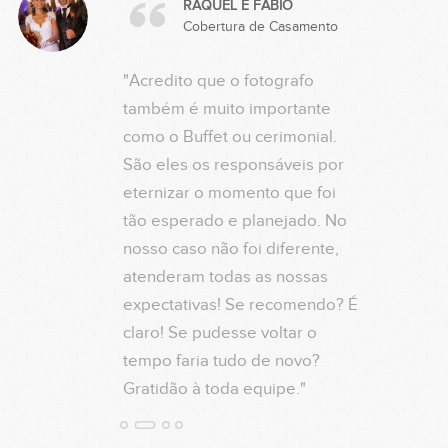
ANGÉLICA RAPHAEL
RAQUEL E FÁBIO
Acompanhamento do pequeno Israel
Cobertura de Casamento
"Tive o prazer de fazer o
"Acredito que o fotografo
desenvolvimento do meu bebê
também é muito importante
com a Artphoto Studio.. foram
como o Buffet ou cerimonial.
meses de muito carinho e
São eles os responsáveis por
atenção da parte de toda
eternizar o momento que foi
equipe! o meu muito obrigado
tão esperado e planejado. No
sempre!!"
nosso caso não foi diferente,
atenderam todas as nossas
expectativas! Se recomendo? É
claro! Se pudesse voltar o
tempo faria tudo de novo?
Gratidão à toda equipe."