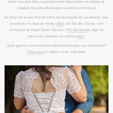
limpo nos dois dias proporcionando fotos lindas em ambas as
cidades! Dá uma olhada aqui em baixo como ficou!
As fotos do ensaio fizeram parte da decoração do casamento, que
aconteceu na casa de festas
Oásis
, em Rio das Ostras, com
cerimonial de Paulo César Vitorino, o
PC Cerimonial
. Veja um
pouco da cobertura do casório
aqui.
Quer garantir uma cobertura diferenciada para seu casamento?
Clique aqui
e vamos trocar uma ideia!