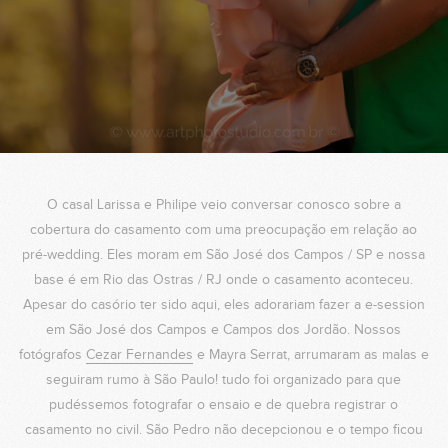
O casal Larissa e Philipe veio conversar conosco sobre a
cobertura do casamento com uma preocupação em relação ao
pré-wedding. Eles moram em São José dos Campos / SP e nossa
base é em Rio das Ostras / RJ onde o casamento aconteceu.
Apesar do casório ter sido aqui, eles adorariam fazer a e-session
em São José dos Campos e Campos dos Jordão. Nossos
fotógrafos
Cezar Fernandes
e Mayra Serrat, arrumaram as malas e
seguiram rumo à São Paulo! tudo foi organizado para que
pudéssemos fotografar o ensaio e de quebra registrar o
casamento no civil. São Pedro não decepcionou e o tempo ficou